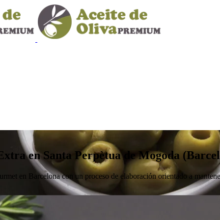
 Extra en Santa Perpètua de Mogoda (Barce
et en Barcelona con un proceso de elaboración orientado a mantener 