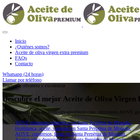
Inicio
¿Quiénes somos?
Aceite de oliva virgen extra premium
FAQs
Contacto
Whatsapp (24 horas)
Llamar por teléfono
Tradición olivarera y excelencia
Descubre el mejor Aceite de Oliva Virgen
Como especialistas en aceiteolivapremium.com, ofrecemos AOVE gourm
AOVE temprana doméstico en Santa Perpètua de Mogoda.
Hojiblanca, aceite, variedad en Santa Perpètua de Mogoda.
AOVE, congresos, ferias en Santa Perpètua de Mogoda.
Aceites oliva degustación en Santa Perpètua de Mogoda.