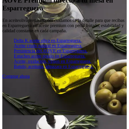
AOVE Premium directo a tu mesa en
Esparreguera
En aceiteolivapremium.com cuidamos cada detalle para que recibas
en Esparreguera un aceite premium con perfil frutado, estabilidad y
calidad constante en cada campaña.
Delta K aceite oliva en Esparreguera.
Aceite crudo natural en Esparreguera.
Persistencia del AOVE en Esparreguera.
Estuches aceite regalo en Esparreguera.
Aceite, oxidación, virgen en Esparreguera.
Batido, aceituna, almazara en Esparreguera.
Comprar ahora