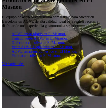
Productores de aceite gourmet en El
Masnou
El equipo de aceiteolivapremium.com trabaja para ofrecer en
Barcelona un AOVE de alta calidad, ideal para realzar recetas y
disfrutar de una experiencia gastronómica superior.
AOVE envío rápido en El Masnou.
Frutado verde AOVE en El Masnou.
Defecto aceite oliva en El Masnou.
Venta AOVE Hojiblanca en El Masnou.
AOVE temprana doméstico en El Masnou.
Picor aceite oliva en El Masnou.
Ver variedades