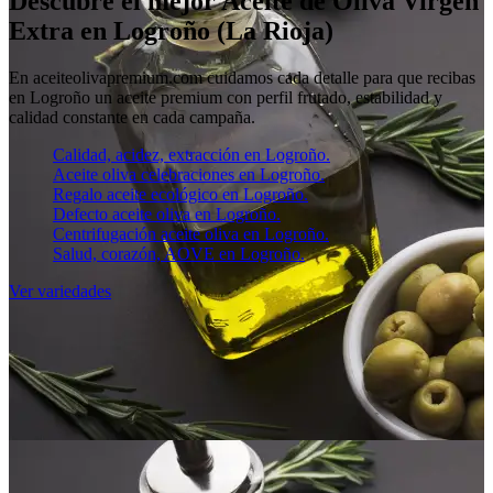
Descubre el mejor Aceite de Oliva Virgen
Extra en Logroño (La Rioja)
En aceiteolivapremium.com cuidamos cada detalle para que recibas
en Logroño un aceite premium con perfil frutado, estabilidad y
calidad constante en cada campaña.
Calidad, acidez, extracción en Logroño.
Aceite oliva celebraciones en Logroño.
Regalo aceite ecológico en Logroño.
Defecto aceite oliva en Logroño.
Centrifugación aceite oliva en Logroño.
Salud, corazón, AOVE en Logroño.
Ver variedades