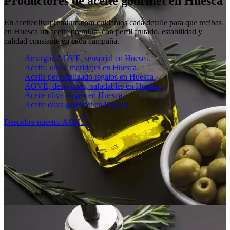
Productores de aceite gourmet en Huesca
En aceiteolivapremium.com cuidamos cada detalle para que recibas
en Huesca un aceite premium con perfil frutado, estabilidad y
calidad constante en cada campaña.
Amargor, AOVE, sensorial en Huesca.
Aceite, oliva, maridajes en Huesca.
Aceite personalizado regalos en Huesca.
AOVE, desayunos, saludables en Huesca.
Aceite oliva virgen en Huesca.
Aceite oliva gourmet en Huesca.
Descubre nuestro AOVE