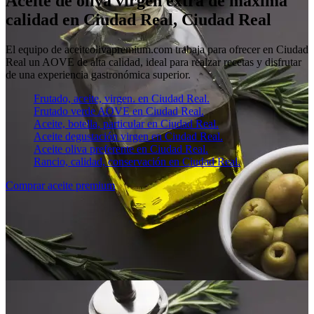
Aceite de oliva virgen extra de máxima
calidad en Ciudad Real, Ciudad Real
El equipo de aceiteolivapremium.com trabaja para ofrecer en Ciudad
Real un AOVE de alta calidad, ideal para realzar recetas y disfrutar
de una experiencia gastronómica superior.
Frutado, aceite, virgen. en Ciudad Real.
Frutado verde AOVE en Ciudad Real.
Aceite, botella, particular en Ciudad Real.
Aceite degustación virgen en Ciudad Real.
Aceite oliva preferente en Ciudad Real.
Rancio, calidad, conservación en Ciudad Real.
Comprar aceite premium