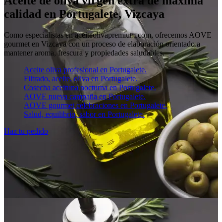
Aceite de oliva virgen extra de máxima
calidad en Portugalete, Vizcaya
Como especialistas en aceiteolivapremium.com, ofrecemos AOVE
gourmet en Vizcaya con un proceso de elaboración orientado a
mantener aroma, frescura y propiedades saludables.
Aceite oliva profesional en Portugalete.
Filtrado, aceite, oliva en Portugalete.
Cosecha aceituna nocturna en Portugalete.
AOVE nueva campaña en Portugalete.
AOVE gourmet celebraciones en Portugalete.
Salud, equilibrio, sabor en Portugalete.
Haz tu pedido