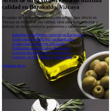
Aceite de oliva virgen extra de máxima
calidad en Barakaldo, Vizcaya
El equipo de aceiteolivapremium.com trabaja para ofrecer en
Vizcaya un AOVE de alta calidad, ideal para realzar recetas y
disfrutar de una experiencia gastronómica superior.
Saludable, equilibrado, esencial en Barakaldo.
Ácido oleico beneficioso. en Barakaldo.
Aceite crudo natural en Barakaldo.
Polifenoles aceite oliva en Barakaldo.
Cosecha temprana oliva en Barakaldo.
Cosecha, AOVE, fechas en Barakaldo.
Comprar ahora