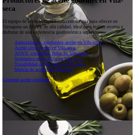
Productores de aceite gourmet en Vila-
seca
El equipo de aceiteolivapremium.com trabaja para ofrecer en
Tarragona un AOVE de alta calidad, ideal para realzar recetas y
disfrutar de una experiencia gastronómica superior.
Antioxidantes, saludables, aceite en Vila-seca.
Aceite oliva virgen en Vila-seca.
AOVE, congresos, ferias en Vila-seca.
Normativa aceite oliva en Vila-seca.
Trazabilidad aceite oliva en Vila-seca.
Mezcla de aceites en Vila-seca.
Comprar aceite premium