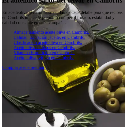
El auténtico sabor del olivar en Cambrils
En aceiteolivapremium.com cuidamos cada detalle para que recibas
en Cambrils un aceite premium con perfil frutado, estabilidad y
calidad constante en cada campaña.
Almacenamiento aceite oliva en Cambrils.
Calidad, oxidación, aceite. en Cambrils.
Clasificación aceite oliva en Cambrils.
Aceite oliva bautizos en Cambrils.
Vitamina E nutrición en Cambrils.
Aceite, oliva, virgen en Cambrils.
Comprar aceite premium