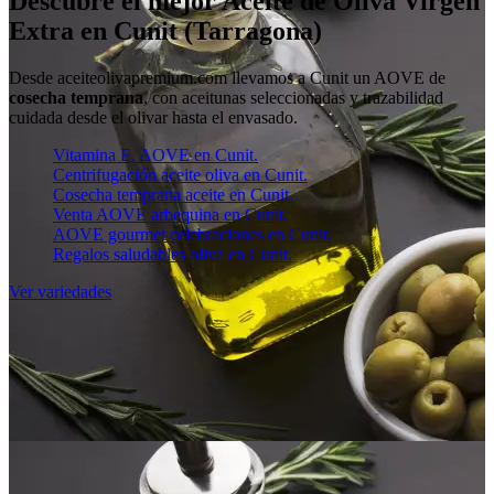
Descubre el mejor Aceite de Oliva Virgen
Extra en Cunit (Tarragona)
Desde aceiteolivapremium.com llevamos a Cunit un AOVE de
cosecha temprana
, con aceitunas seleccionadas y trazabilidad
cuidada desde el olivar hasta el envasado.
Vitamina E, AOVE en Cunit.
Centrifugación aceite oliva en Cunit.
Cosecha temprana aceite en Cunit.
Venta AOVE arbequina en Cunit.
AOVE gourmet celebraciones en Cunit.
Regalos saludables oliva en Cunit.
Ver variedades