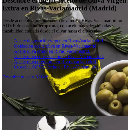
Descubre el mejor Aceite de Oliva Virgen
Extra en Rivas-Vaciamadrid (Madrid)
Desde aceiteolivapremium.com llevamos a Rivas-Vaciamadrid un
AOVE de
cosecha temprana
, con aceitunas seleccionadas y
trazabilidad cuidada desde el olivar hasta el envasado.
Aceite degustación virgen en Rivas-Vaciamadrid.
Oxidación aceite oliva en Rivas-Vaciamadrid.
Aceite oliva crudo en Rivas-Vaciamadrid.
Aceite oliva conservación en Rivas-Vaciamadrid.
Aceite oliva premium. en Rivas-Vaciamadrid.
Cosecha, AOVE, fecha en Rivas-Vaciamadrid.
Descubre nuestro AOVE