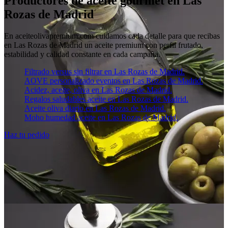
Productores de aceite gourmet en Las
Rozas de Madrid
En aceiteolivapremium.com cuidamos cada detalle para que recibas
en Las Rozas de Madrid un aceite premium con perfil frutado,
estabilidad y calidad constante en cada campaña.
Filtrado versus sin filtrar en Las Rozas de Madrid.
AOVE personalizado eventos en Las Rozas de Madrid.
Acidez, aceite, oliva en Las Rozas de Madrid.
Regalos saludables aceite en Las Rozas de Madrid.
Aceite oliva diario en Las Rozas de Madrid.
Moho humedad aceite en Las Rozas de Madrid.
Haz tu pedido