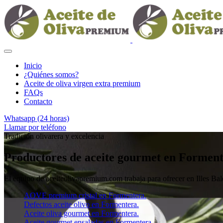
Inicio
¿Quiénes somos?
Aceite de oliva virgen extra premium
FAQs
Contacto
Whatsapp (24 horas)
Llamar por teléfono
Tradición olivarera y excelencia
Productores de aceite gourmet en Formen
El equipo de aceiteolivapremium.com trabaja para ofrecer en Illes Bale
AOVE premium cristal en Formentera.
Defectos aceite olivo en Formentera.
Aceite oliva gourmet en Formentera.
Aceite gourmet ensaladas en Formentera.