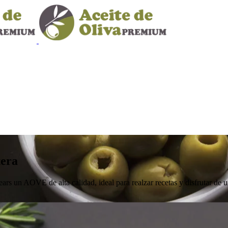
tera
ars un AOVE de alta calidad, ideal para realzar recetas y disfrutar de 