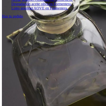
Degradación aceite oliva en Formentera.
Lotes gourmet AOVE en Formentera.
Haz tu pedido