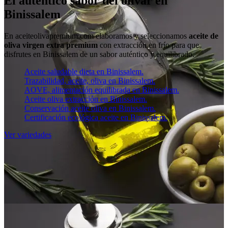
El auténtico sabor del olivar en
Binissalem
En aceiteolivapremium.com elaboramos y seleccionamos
aceite de
oliva virgen extra premium
con extracción en frío para que
disfrutes en Binissalem de un sabor auténtico y equilibrado.
Aceite saludable dieta en Binissalem.
Trazabilidad, aceite, oliva en Binissalem.
AOVE, alimentación equilibrada en Binissalem.
Aceite oliva extracción en Binissalem.
Conservación aceite oliva en Binissalem.
Certificación ecológica aceite en Binissalem.
Ver variedades