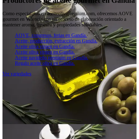
Productores de aceite gourmet en Gandía
Como especialistas en aceiteolivapremium.com, ofrecemos AOVE
gourmet en Valencia con un proceso de elaboración orientado a
mantener aroma, frescura y propiedades saludables.
AOVE, congresos, ferias en Gandía.
Aceite, producción, extracción en Gandía.
Aceite oliva virgen en Gandía.
Aceite oliva virgen en Gandía.
Aceite navideño premium en Gandía.
Regalo aceite oliva en Gandía.
Ver variedades