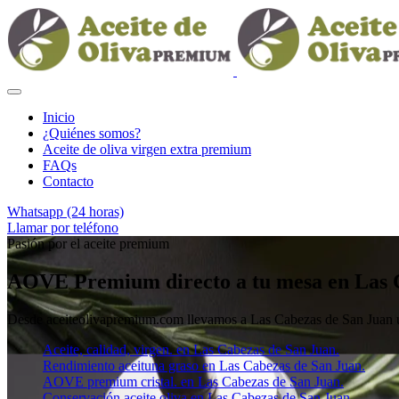
Inicio
¿Quiénes somos?
Aceite de oliva virgen extra premium
FAQs
Contacto
Whatsapp (24 horas)
Llamar por teléfono
Pasión por el aceite premium
AOVE Premium directo a tu mesa en Las 
Desde aceiteolivapremium.com llevamos a Las Cabezas de San Jua
Aceite, calidad, virgen. en Las Cabezas de San Juan.
Rendimiento aceituna graso en Las Cabezas de San Juan.
AOVE premium cristal. en Las Cabezas de San Juan.
Conservación aceite oliva en Las Cabezas de San Juan.