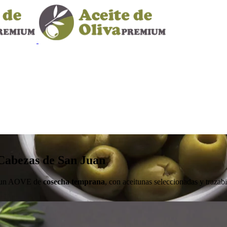
Cabezas de San Juan
n un AOVE de
cosecha temprana
, con aceitunas seleccionadas y trazab