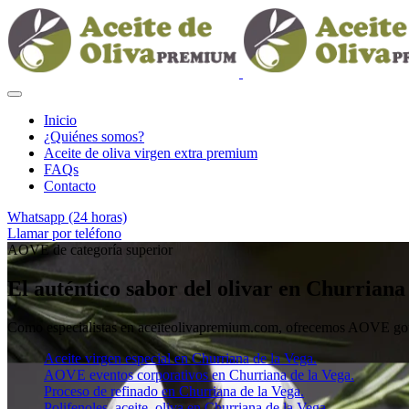
Inicio
¿Quiénes somos?
Aceite de oliva virgen extra premium
FAQs
Contacto
Whatsapp (24 horas)
Llamar por teléfono
AOVE de categoría superior
El auténtico sabor del olivar en Churriana
Como especialistas en aceiteolivapremium.com, ofrecemos AOVE gour
Aceite virgen especial en Churriana de la Vega.
AOVE eventos corporativos en Churriana de la Vega.
Proceso de refinado en Churriana de la Vega.
Polifenoles, aceite, oliva en Churriana de la Vega.