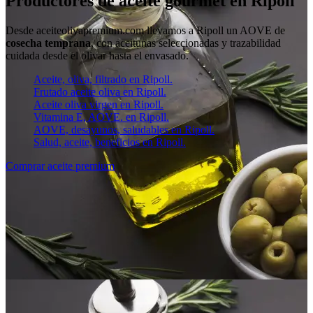
Productores de aceite gourmet en Ripoll
Desde aceiteolivapremium.com llevamos a Ripoll un AOVE de
cosecha temprana
, con aceitunas seleccionadas y trazabilidad
cuidada desde el olivar hasta el envasado.
Aceite, oliva, filtrado en Ripoll.
Frutado aceite oliva en Ripoll.
Aceite oliva virgen en Ripoll.
Vitamina E, AOVE. en Ripoll.
AOVE, desayunos, saludables en Ripoll.
Salud, aceite, beneficios en Ripoll.
Comprar aceite premium