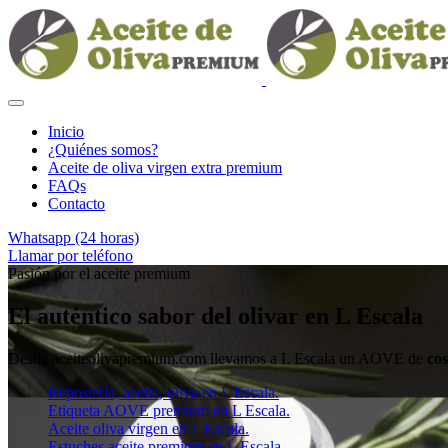
Inicio
¿Quiénes somos?
Aceite de oliva virgen extra premium
FAQs
Contacto
Whatsapp (24 horas)
Llamar por teléfono
Pasión por el aceite premium
El auténtico sabor del olivar en L Escala
Desde aceiteolivapremium.com llevamos a L Escala un AOVE de
co
Repostería, aceite, oliva en L Escala.
Etiqueta AOVE premium en L Escala.
Aceite oliva virgen en L Escala.
Estuches aceite premium en L Escala.