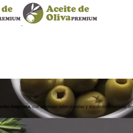
secha temprana
, con aceitunas seleccionadas y trazabilidad cuidada des