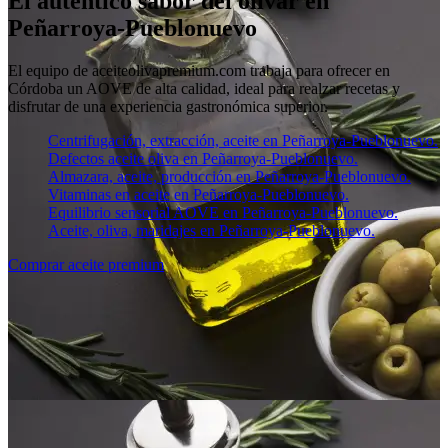
El auténtico sabor del olivar en
Peñarroya-Pueblonuevo
El equipo de aceiteolivapremium.com trabaja para ofrecer en
Córdoba un AOVE de alta calidad, ideal para realzar recetas y
disfrutar de una experiencia gastronómica superior.
Centrifugación, extracción, aceite en Peñarroya-Pueblonuevo.
Defectos aceite oliva en Peñarroya-Pueblonuevo.
Almazara, aceite, producción en Peñarroya-Pueblonuevo.
Vitaminas en aceite en Peñarroya-Pueblonuevo.
Equilibrio sensorial AOVE en Peñarroya-Pueblonuevo.
Aceite, oliva, maridajes en Peñarroya-Pueblonuevo.
Comprar aceite premium