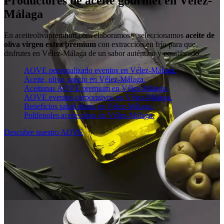
Productores de aceite gourmet en Vélez-
Málaga
En aceiteolivapremium.com elaboramos y seleccionamos
aceite de
oliva virgen extra premium
con extracción en frío para que
disfrutes en Vélez-Málaga de un sabor auténtico y equilibrado.
AOVE personalizado eventos en Vélez-Málaga.
Aceite, oliva, rancio en Vélez-Málaga.
Aceitunas AOVE premium en Vélez-Málaga.
AOVE eventos corporativos en Vélez-Málaga.
Beneficios salud diaria en Vélez-Málaga.
Polifenoles aceite oliva en Vélez-Málaga.
Descubre nuestro AOVE