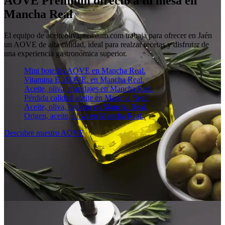
AOVE Premium directo a tu mesa en
Mancha Real
El equipo de aceiteolivapremium.com trabaja para ofrecer en Jaén
un AOVE de alta calidad, ideal para realzar recetas y disfrutar de
una experiencia gastronómica superior.
Mini botellas AOVE en Mancha Real.
Vitamina E, AOVE. en Mancha Real.
Aceite, oliva, maridajes en Mancha Real.
Pérdida calidad aceite en Mancha Real.
Aceite, oliva, bodega en Mancha Real.
Origen, aceite, oliva en Mancha Real.
Descubre nuestro AOVE