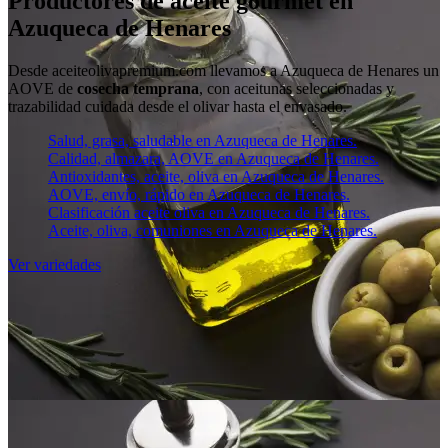
Productores de aceite gourmet en
Azuqueca de Henares
Desde aceiteolivapremium.com llevamos a Azuqueca de Henares un
AOVE de
cosecha temprana
, con aceitunas seleccionadas y
trazabilidad cuidada desde el olivar hasta el envasado.
Salud, grasa, saludable en Azuqueca de Henares.
Calidad, almazara, AOVE en Azuqueca de Henares.
Antioxidantes, aceite, oliva en Azuqueca de Henares.
AOVE, envío, rápido en Azuqueca de Henares.
Clasificación aceite oliva en Azuqueca de Henares.
Aceite, oliva, comuniones en Azuqueca de Henares.
Ver variedades