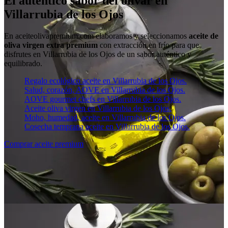
El auténtico sabor del olivar en
Villarrubia de los Ojos
En aceiteolivapremium.com elaboramos y seleccionamos
aceite de
oliva virgen extra premium
con extracción en frío para que
disfrutes en Villarrubia de los Ojos de un sabor auténtico y
equilibrado.
Regalo ecológico aceite en Villarrubia de los Ojos.
Salud, corazón, AOVE en Villarrubia de los Ojos.
AOVE gourmet chefs en Villarrubia de los Ojos.
Aceite oliva virgen en Villarrubia de los Ojos.
Moho, humedad, aceite en Villarrubia de los Ojos.
Cosecha temprana aceite en Villarrubia de los Ojos.
Comprar aceite premium