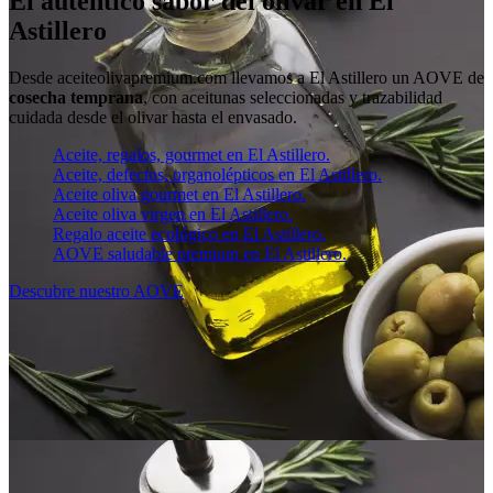
El auténtico sabor del olivar en El
Astillero
Desde aceiteolivapremium.com llevamos a El Astillero un AOVE de
cosecha temprana
, con aceitunas seleccionadas y trazabilidad
cuidada desde el olivar hasta el envasado.
Aceite, regalos, gourmet en El Astillero.
Aceite, defectos, organolépticos en El Astillero.
Aceite oliva gourmet en El Astillero.
Aceite oliva virgen en El Astillero.
Regalo aceite ecológico en El Astillero.
AOVE saludable premium en El Astillero.
Descubre nuestro AOVE