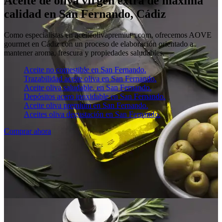
Aceite de oliva virgen extra de máxima
calidad en San Fernando, Cádiz
Como especialistas en aceiteolivapremium.com, ofrecemos AOVE
gourmet en Cádiz con un proceso de elaboración orientado a
mantener aroma, frescura y propiedades saludables.
Aceite no comestible en San Fernando.
Trazabilidad aceite oliva en San Fernando.
Aceite oliva saludable. en San Fernando.
Depósitos acero inoxidable en San Fernando.
Aceite oliva premium en San Fernando.
Aceites oliva degustación en San Fernando.
Comprar ahora