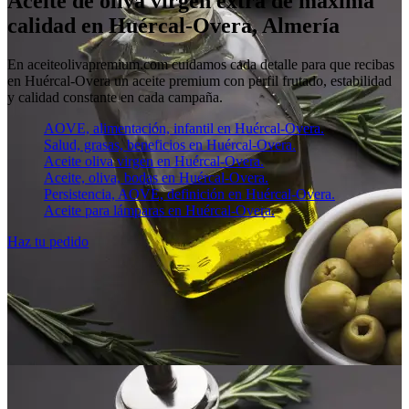
Aceite de oliva virgen extra de máxima
calidad en Huércal-Overa, Almería
En aceiteolivapremium.com cuidamos cada detalle para que recibas
en Huércal-Overa un aceite premium con perfil frutado, estabilidad
y calidad constante en cada campaña.
AOVE, alimentación, infantil en Huércal-Overa.
Salud, grasas, beneficios en Huércal-Overa.
Aceite oliva virgen en Huércal-Overa.
Aceite, oliva, bodas en Huércal-Overa.
Persistencia, AOVE, definición en Huércal-Overa.
Aceite para lámparas en Huércal-Overa.
Haz tu pedido