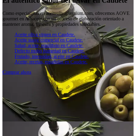
El auténtico sabor del olivar en Caudete
Como especialistas en aceiteolivapremium.com, ofrecemos AOVE
gourmet en Albacete con un proceso de elaboración orientado a
mantener aroma, frescura y propiedades saludables.
Aceite oliva virgen en Caudete.
Aceite suave comercial en Caudete.
Salud, aceite, equilibrio en Caudete.
Defecto moho humedad en Caudete.
Frutado, intensidad, aceite en Caudete.
Aceite, recetas, españolas en Caudete.
Comprar ahora